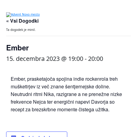
« Vsi Dogodki
Ta dogodek je minil.
Ember
15. decembra 2023 @ 19:00
-
20:00
Ember, prasketajoča spojina indie rockenrola treh
mušketirjev iz več znane šentjernejske doline.
Neutrudni ritmi Nika, razigrane a ne prenežne nizke
frekvence Nejca ter energični napevi Davorja so
recept za brezskrbne momente čistega užitka.