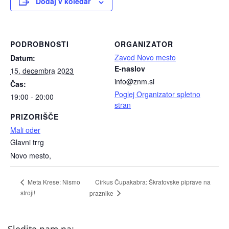
Dodaj v koledar
PODROBNOSTI
ORGANIZATOR
Zavod Novo mesto
Datum:
E-naslov
15. decembra 2023
info@znm.si
Čas:
Poglej Organizator spletno
19:00 - 20:00
stran
PRIZORIŠČE
Mali oder
Glavni trrg
Novo mesto
,
Cirkus Čupakabra: Škratovske piprave na
Meta Krese: Nismo
stroji!
praznike