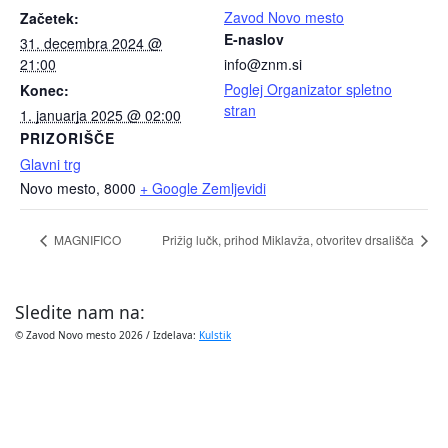
Zavod Novo mesto
Začetek:
E-naslov
31. decembra 2024 @
21:00
info@znm.si
Poglej Organizator spletno
Konec:
stran
1. januarja 2025 @ 02:00
PRIZORIŠČE
Glavni trg
Novo mesto
,
8000
+ Google Zemljevidi
MAGNIFICO
Prižig lučk, prihod Miklavža, otvoritev drsališča
Sledite nam na:
© Zavod Novo mesto 2026 / Izdelava:
Kulstik