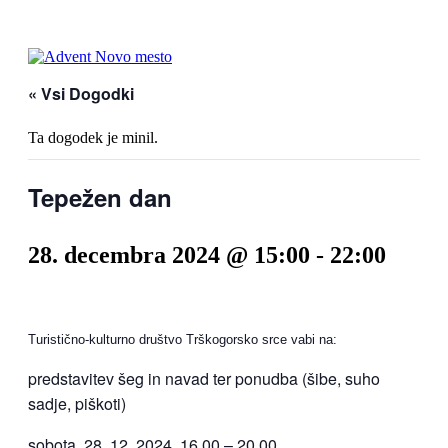
« Vsi Dogodki
Ta dogodek je minil.
Tepežen dan
28. decembra 2024 @ 15:00
-
22:00
Turistično-kulturno društvo Trškogorsko srce vabi na:
predstavitev šeg in navad ter ponudba (šibe, suho
sadje, piškoti)
sobota, 28. 12. 2024, 16.00 – 20.00