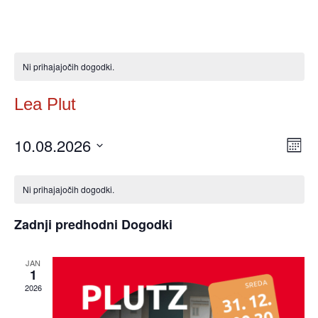
Ni prihajajočih dogodki.
Lea Plut
10.08.2026
Pog
Do
Mesec
Izberite
Po
Nav
Koledar
datum.
Na
Ni prihajajočih dogodki.
za
Zadnji predhodni Dogodki
Dogodki
JAN
1
2026