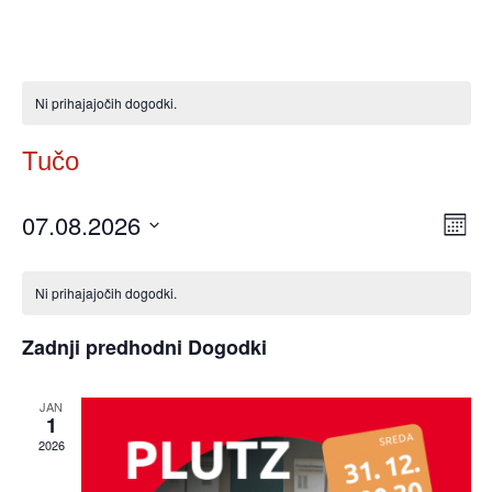
Ni prihajajočih dogodki.
Tučo
07.08.2026
Pog
Do
Mesec
Izberite
Po
Nav
Koledar
datum.
Na
Ni prihajajočih dogodki.
za
Zadnji predhodni Dogodki
Dogodki
JAN
1
2026